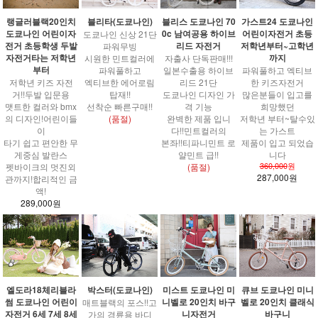
랭글러블랙20인치
블리타(도쿄나인)
가스트24 도쿄나인
블리스 도쿄나인 70
도쿄나인 어린이자
어린이자전거 초등
0c 남여공용 하이브
도쿄나인 신상 21단
전거 초등학생 두발
저학년부터~고학년
리드 자전거
파워무빙
자전거타는 저학년
까지
시원한 민트컬러에
자출사 단독판매!!!
부터
파워풀하고
파워풀하고 엑티브
일본수출용 하이브
저학년 키즈 자전
엑티브한 에어로림
한 키즈자전거
리드 21단
거!!두발 입문용
탑재!!
많은분들이 입고를
도쿄나인 디자인 가
맷트한 컬러와 bmx
선착순 빠른구매!!
희망했던
격 기능
의 디자인!어린이들
(품절)
저학년 부터~탈수있
완벽한 제품 입니
이
는 가스트
다!!민트컬러의
타기 쉽고 편안한 무
제품이 입고 되었습
본좌!!티파니민트 로
게중심 발란스
니다
얄민트 급!!
360,000
원
펫바이크의 멋진외
(품절)
287,000원
관까지!합리적인 금
액!
289,000원
엘도라18체리블라
박스터(도쿄나인)
큐브 도쿄나인 미니
미스트 도쿄나인 미
썸 도쿄나인 어린이
벨로 20인치 클래식
니벨로 20인치 바구
매트블랙의 포스!!고
자전거 6세 7세 8세
바구니
니자전거
가의 경륜용 바디