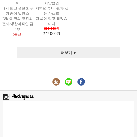
이
희망했던
타기 쉽고 편안한 무
저학년 부터~탈수있
게중심 발란스
는 가스트
펫바이크의 멋진외
제품이 입고 되었습
관까지!합리적인 금
니다
360,000
원
액!
277,000원
(품절)
더보기 ▼