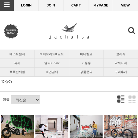
LOGIN
JOIN
CART
MYPAGE
VIEW
베스트셀러
하이브리드&로드
미니벨로
클래식
픽시
엠티비&etc
아동용
악세사리
핵폭탄세일
개인결제
상품문의
구매후기
tokyo9
정렬