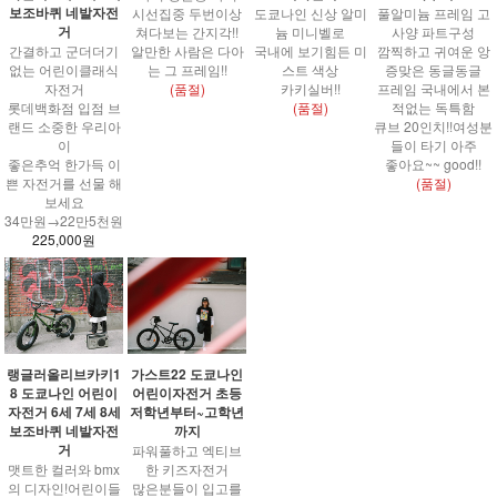
보조바퀴 네발자전
시선집중 두번이상
풀알미늄 프레임 고
도쿄나인 신상 알미
거
쳐다보는 간지각!!
사양 파트구성
늄 미니벨로
간결하고 군더더기
알만한 사람은 다아
깜찍하고 귀여운 앙
국내에 보기힘든 미
없는 어린이클래식
는 그 프레임!!
증맞은 동글동글
스트 색상
자전거
(품절)
프레임 국내에서 본
카키실버!!
롯데백화점 입점 브
적없는 독특함
(품절)
랜드 소중한 우리아
큐브 20인치!!여성분
이
들이 타기 아주
좋은추억 한가득 이
좋아요~~ good!!
쁜 자전거를 선물 해
(품절)
보세요
34만원→22만5천원
225,000원
랭글러올리브카키1
가스트22 도쿄나인
8 도쿄나인 어린이
어린이자전거 초등
자전거 6세 7세 8세
저학년부터~고학년
보조바퀴 네발자전
까지
거
파워풀하고 엑티브
맷트한 컬러와 bmx
한 키즈자전거
의 디자인!어린이들
많은분들이 입고를