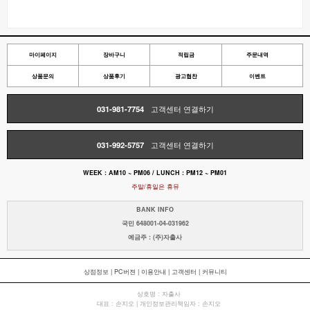
마이페이지
장바구니
적립금
주문내역
상품문의
상품후기
광고협찬
이벤트
031-981-7754
고객센터 연결하기
031-992-5757
고객센터 연결하기
WEEK : AM10 ~ PM06 / LUNCH : PM12 ~ PM01
주말/휴일은 휴뮤
BANK INFO
국민 648001-04-031962
예금주 : (주)자출사
상점정보
|
PC버젼
|
이용안내
|
고객센터
|
커뮤니티
상호명 : 자출사
대표 : 손지오 | 개인정보관리책임자 : 손지오