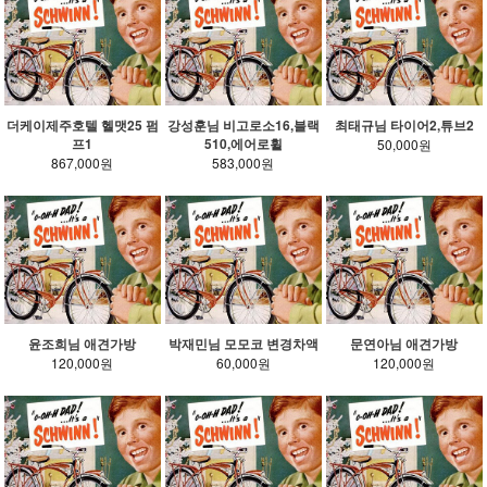
더케이제주호텔 헬맷25 펌
강성훈님 비고로소16,블랙
최태규님 타이어2,튜브2
프1
510,에어로휠
50,000원
867,000원
583,000원
윤조희님 애견가방
박재민님 모모코 변경차액
문연아님 애견가방
120,000원
60,000원
120,000원