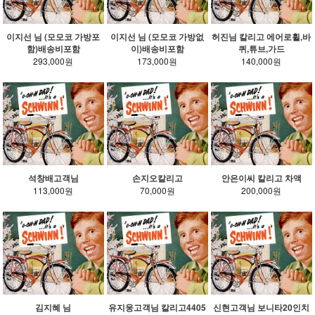
이지선 님 (모모코 가방포
이지선 님 (모모코 가방없
허진님 칼리고 에어로휠,바
함)배송비포함
이)배송비포함
퀴,튜브,가드
293,000원
173,000원
140,000원
석창배고객님
손지오칼리고
안은이씨 칼리고 차액
113,000원
70,000원
200,000원
김지혜 님
유지웅고객님 칼리고4405
신현고객님 보니타20인치