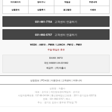
마이페이지
장바구니
적립금
주문내역
상품문의
상품후기
광고협찬
이벤트
031-981-7754
고객센터 연결하기
031-992-5757
고객센터 연결하기
WEEK : AM10 ~ PM06 / LUNCH : PM12 ~ PM01
주말/휴일은 휴뮤
BANK INFO
국민 648001-04-031962
예금주 : (주)자출사
상점정보
|
PC버젼
|
이용안내
|
고객센터
|
커뮤니티
상호명 : 자출사
대표 : 손지오 | 개인정보관리책임자 : 손지오
사업자등록번호 :137-86-04184 | 통신판매업신고번호 : 2011-경기김포-0207호
전화 : 031-992-5757 | 팩스 :
주소 : 경기도 김포시 풍무로 57번길 70