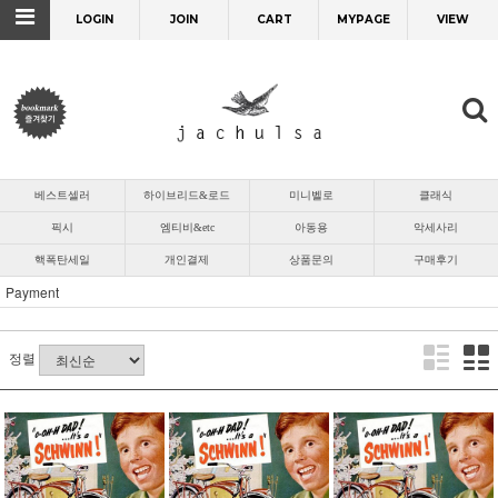
LOGIN
JOIN
CART
MYPAGE
VIEW
베스트셀러
하이브리드&로드
미니벨로
클래식
픽시
엠티비&etc
아동용
악세사리
핵폭탄세일
개인결제
상품문의
구매후기
Payment
정렬