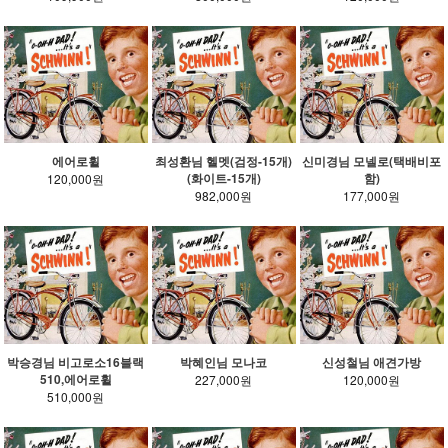
에어로휠
최성환님 헬멧(검정-15개)
신미경님 모넬로(택배비포
(화이트-15개)
함)
120,000원
982,000원
177,000원
박승경님 비고로소16블랙
박혜인님 모나코
신성철님 애견가방
510,에어로휠
227,000원
120,000원
510,000원