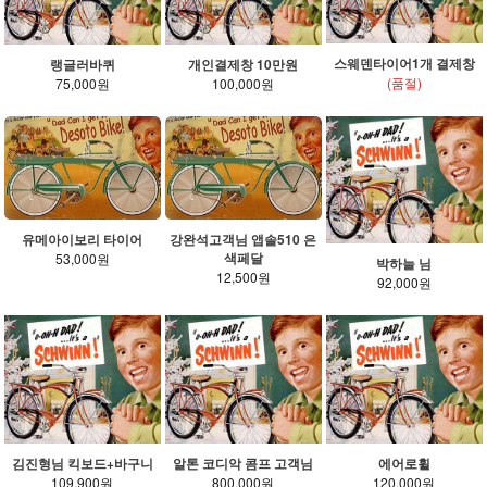
스웨덴타이어1개 결제창
랭글러바퀴
개인결제창 10만원
(품절)
75,000원
100,000원
유메아이보리 타이어
강완석고객님 앱솔510 은
색페달
53,000원
박하늘 님
12,500원
92,000원
김진형님 킥보드+바구니
알톤 코디악 콤프 고객님
에어로휠
109,900원
800,000원
120,000원