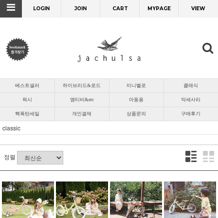
LOGIN
JOIN
CART
MYPAGE
VIEW
베스트셀러
하이브리드&로드
미니벨로
클래식
픽시
엠티비&etc
아동용
악세사리
핵폭탄세일
개인결제
상품문의
구매후기
classic
정렬