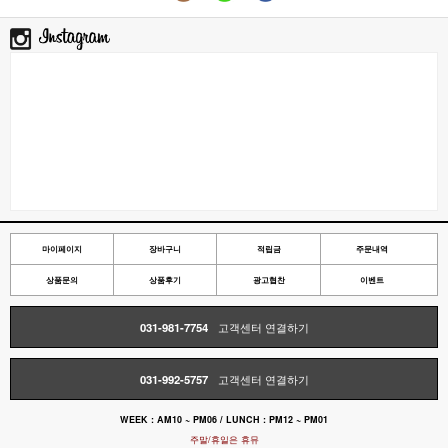
마이페이지
장바구니
적립금
주문내역
상품문의
상품후기
광고협찬
이벤트
031-981-7754
고객센터 연결하기
031-992-5757
고객센터 연결하기
WEEK : AM10 ~ PM06 / LUNCH : PM12 ~ PM01
주말/휴일은 휴뮤