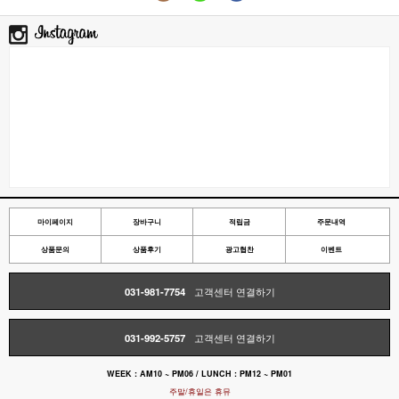
마이페이지
장바구니
적립금
주문내역
상품문의
상품후기
광고협찬
이벤트
031-981-7754
고객센터 연결하기
031-992-5757
고객센터 연결하기
WEEK : AM10 ~ PM06 / LUNCH : PM12 ~ PM01
주말/휴일은 휴뮤