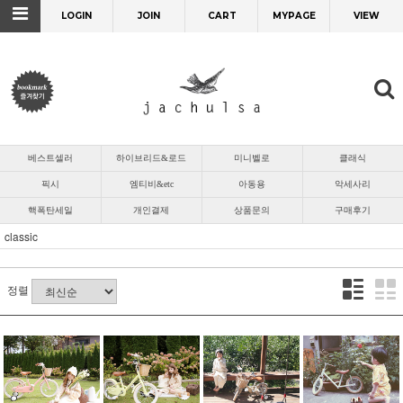
LOGIN
JOIN
CART
MYPAGE
VIEW
베스트셀러
하이브리드&로드
미니벨로
클래식
픽시
엠티비&etc
아동용
악세사리
핵폭탄세일
개인결제
상품문의
구매후기
classic
정렬