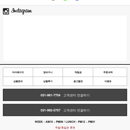
마이페이지
장바구니
적립금
주문내역
상품문의
상품후기
광고협찬
이벤트
031-981-7754
고객센터 연결하기
031-992-5757
고객센터 연결하기
WEEK : AM10 ~ PM06 / LUNCH : PM12 ~ PM01
주말/휴일은 휴뮤