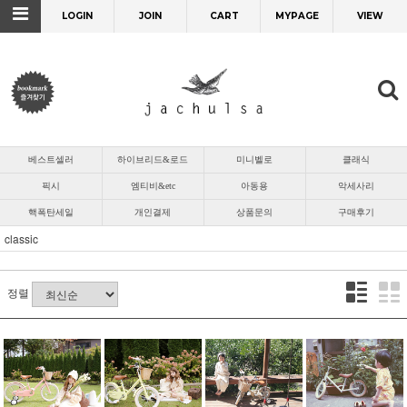
LOGIN
JOIN
CART
MYPAGE
VIEW
베스트셀러
하이브리드&로드
미니벨로
클래식
픽시
엠티비&etc
아동용
악세사리
핵폭탄세일
개인결제
상품문의
구매후기
classic
정렬