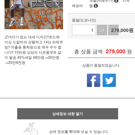
개별(비례추가)
지역
배송비
별
품절(도쿄나인)
279,000
원
+1
-1
군더더기 없는 대세 디자인!!로드레
이싱 드랍바의 강렬하고 14단 파워무
빙!! 자출용 통학용으로 매우 우수 합
총 상품 금액
279,000
원
니다!! 10만원 상당의 사은품셋트 같
이 발송 40%세일 48만원→35만원
→25만9천원
상품이 품절되었습니다.
상세정보 새창 열기
상세 정보를 확대해 보실 수 있습니다.