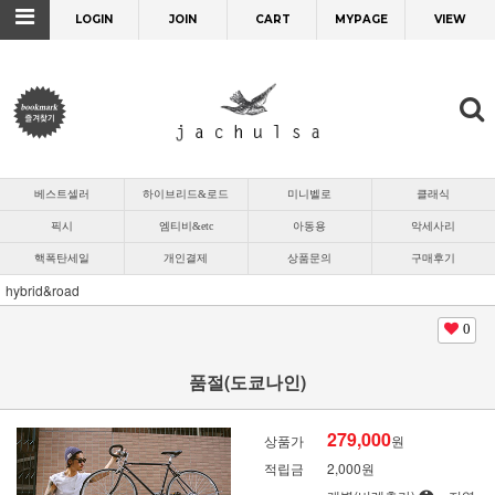
LOGIN
JOIN
CART
MYPAGE
VIEW
베스트셀러
하이브리드&로드
미니벨로
클래식
픽시
엠티비&etc
아동용
악세사리
핵폭탄세일
개인결제
상품문의
구매후기
hybrid&road
0
품절(도쿄나인)
279,000
상품가
원
적립금
2,000원