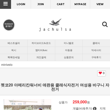
LOGIN
JOIN
CART
MYPAGE
VIEW
베스트셀러
하이브리드&로드
미니벨로
클래식
픽시
엠티비&etc
아동용
악세사리
핵폭탄세일
개인결제
상품문의
구매후기
minivelo
0
펫코20 아메리칸워너비 애완용 클래식자전거 여성용 바구니 자
전거
259,000
상품가
원
개별(비례추가)
지역