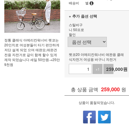
배송비
별
+ 추가 옵션 선택
스틸바구
니 50프로
할인
정통 클래식 아메리칸워너비 펫코는
20인치로 여성분들이 타기 편안하게
저단 설계 되었 으며 애완묘,애완견
펫코20 아메리칸워너비 애완용 클래
전용 자전거로 같이 함께 할수 있게
식자전거 여성용 바구니 자전거
제작 되었습니다 세일 50만원→25만
9천원
259,000
원
+1
-1
총 상품 금액
259,000
원
상품이 품절되었습니다.