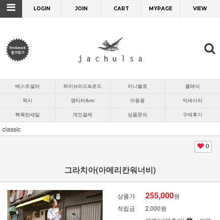
LOGIN
JOIN
CART
MYPAGE
VIEW
베스트셀러
하이브리드&로드
미니벨로
클래식
픽시
엠티비&etc
아동용
악세사리
핵폭탄세일
개인결제
상품문의
구매후기
classic
0
그라치아(아메리칸워너비)
255,000
상품가
원
적립금
2,000원