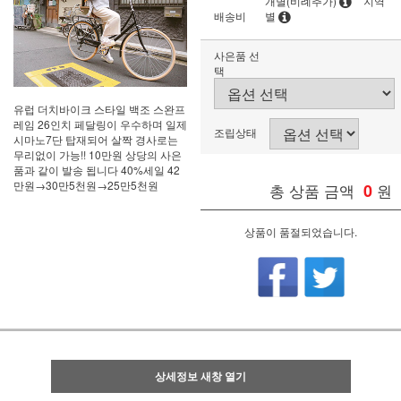
개별(비례추가)
지역
배송비
별
사은품 선
택
유럽 더치바이크 스타일 백조 스완프
레임 26인치 페달링이 우수하며 일제
조립상태
시마노7단 탑재되어 살짝 경사로는
무리없이 가능!! 10만원 상당의 사은
품과 같이 발송 됩니다 40%세일 42
만원→30만5천원→25만5천원
총 상품 금액
0
원
상품이 품절되었습니다.
상세정보 새창 열기