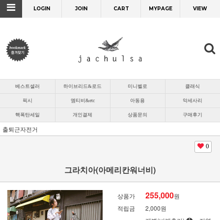
LOGIN
JOIN
CART
MYPAGE
VIEW
베스트셀러
하이브리드&로드
미니벨로
클래식
픽시
엠티비&etc
아동용
악세사리
핵폭탄세일
개인결제
상품문의
구매후기
출퇴근자전거
0
그라치아(아메리칸워너비)
255,000
상품가
원
적립금
2,000원