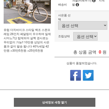
개별(비례추가)
지역
배송비
별
사은품 선
택
유럽 더치바이크 스타일 백조 스완프
레임 26인치 페달링이 우수하며 일제
조립상태
시마노7단 탑재되어 살짝 경사로는
무리없이 가능!! 10만원 상당의 사은
품과 같이 발송 됩니다 40%세일 42
만원→30만5천원→25만5천원
총 상품 금액
0
원
상품이 품절되었습니다.
상세정보 새창 열기