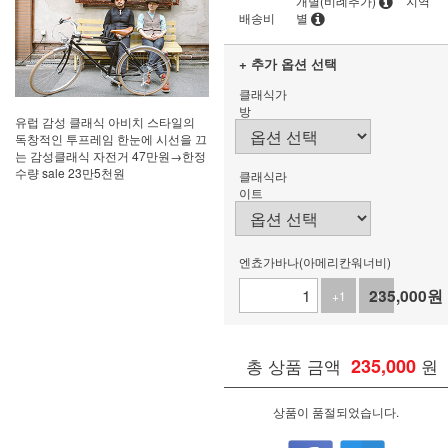
개별(비례추가)
지역
배송비
별
+ 추가 옵션 선택
클래식가
방
유럽 감성 클래식 아비치 스타일의
독창적인 투프레임 한눈에 시선을 끄
는 감성클래식 자전거 47만원→한정
수량 sale 23만5천원
클래식라
이트
엔쵸가바나(아메리칸워너비)
235,000
원
+1
-1
총 상품 금액
235,000
원
상품이 품절되었습니다.