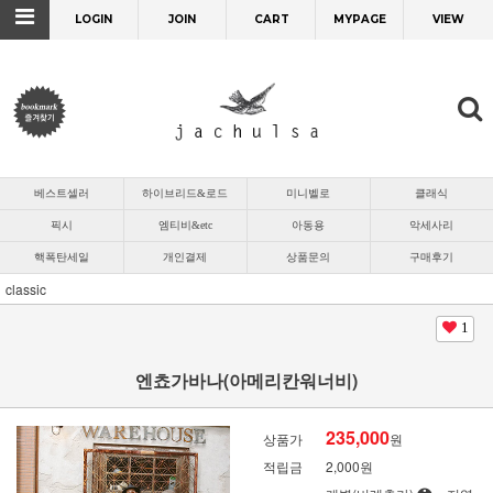
LOGIN
JOIN
CART
MYPAGE
VIEW
베스트셀러
하이브리드&로드
미니벨로
클래식
픽시
엠티비&etc
아동용
악세사리
핵폭탄세일
개인결제
상품문의
구매후기
classic
1
엔쵸가바나(아메리칸워너비)
235,000
상품가
원
적립금
2,000원