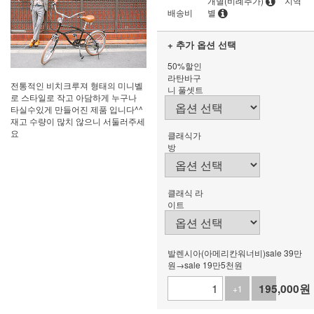
개별(비례추가)
지역
배송비
별
+ 추가 옵션 선택
50%할인
라탄바구
전통적인 비치크루져 형태의 미니벨
니 풀셋트
로 스타일로 작고 아담하게 누구나
타실수있게 만들어진 제품 입니다^^
재고 수량이 많치 않으니 서둘러주세
요
클래식가
방
클래식 라
이트
발렌시아(아메리칸워너비)sale 39만
원→sale 19만5천원
195,000
원
+1
-1