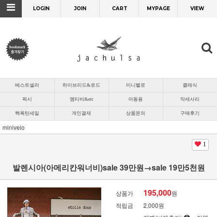
LOGIN
JOIN
CART
MYPAGE
VIEW
베스트셀러
하이브리드&로드
미니벨로
클래식
픽시
엠티비&etc
아동용
악세사리
핵폭탄세일
개인결제
상품문의
구매후기
minivelo
1
발렌시아(아메리칸워너비)sale 39만원→sale 19만5천원
195,000
상품가
원
적립금
2,000원