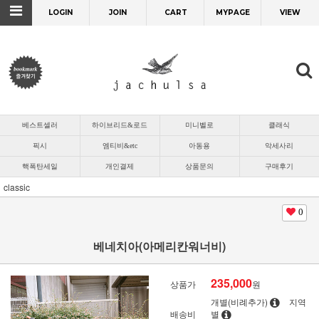
LOGIN
JOIN
CART
MYPAGE
VIEW
베스트셀러
하이브리드&로드
미니벨로
클래식
픽시
엠티비&etc
아동용
악세사리
핵폭탄세일
개인결제
상품문의
구매후기
classic
0
베네치아(아메리칸워너비)
235,000
상품가
원
개별(비례추가)
지역
배송비
별