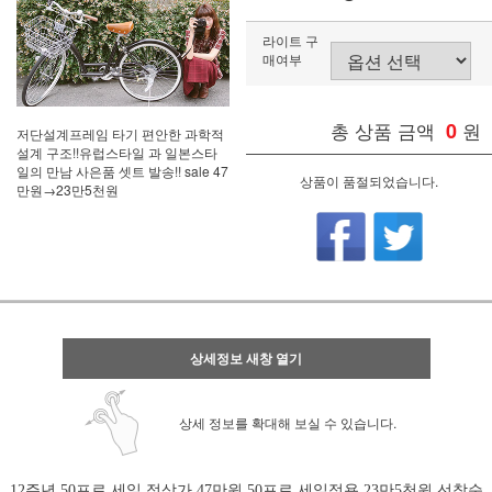
라이트 구
매여부
총 상품 금액
0
원
저단설계프레임 타기 편안한 과학적
설계 구조!!유럽스타일 과 일본스타
일의 만남 사은품 셋트 발송!! sale 47
상품이 품절되었습니다.
만원→23만5천원
상세정보 새창 열기
상세 정보를 확대해 보실 수 있습니다.
12주년 50프로 세일 정상가 47만원 50프로 세일적용 23만5천원 선착순