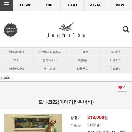
LOGIN
JOIN
CART
MYPAGE
VIEW
베스트셀러
하이브리드&로드
미니벨로
클래식
픽시
엠티비&etc
아동용
악세사리
핵폭탄세일
개인결제
상품문의
구매후기
classic
0
모나코22(아메리칸워너비)
219,000
상품가
원
적립금
2,000원