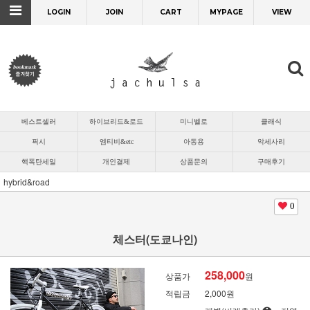
LOGIN
JOIN
CART
MYPAGE
VIEW
베스트셀러
하이브리드&로드
미니벨로
클래식
픽시
엠티비&etc
아동용
악세사리
핵폭탄세일
개인결제
상품문의
구매후기
hybrid&road
0
체스터(도쿄나인)
258,000
상품가
원
적립금
2,000원