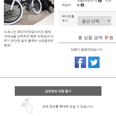
개별(비례추가)
지역
배송비
별
에어로휠
추가
도쿄나인 26인치!!아담사이즈 형제
자매님들 강력추천 빠른 속력감과 다
총 상품 금액
0
원
루기 편안한 일자 플랫바 사은품셋트
발송!
상품이 품절되었습니다.
상세정보 새창 열기
상세 정보를 확대해 보실 수 있습니다.