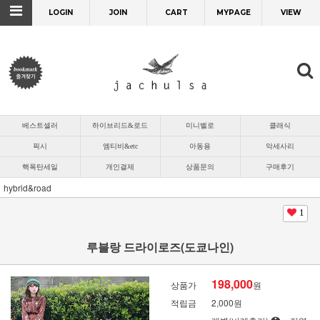
LOGIN
JOIN
CART
MYPAGE
VIEW
베스트셀러
하이브리드&로드
미니벨로
클래식
픽시
엠티비&etc
아동용
악세사리
핵폭탄세일
개인결제
상품문의
구매후기
hybrid&road
1
루블랑 드라이로즈(도쿄나인)
198,000
상품가
원
적립금
2,000원