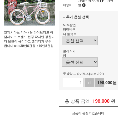
개별(비례추가)
지역
배송비
별
+ 추가 옵션 선택
50%할인
라탄바구
일제시마노 기아 7단 하이브리드 아
니 풀셋트
담사이즈 브랜드 런칭 작지만 강합니
다 보관이 용이하고 퀄리티가 우수
합니다 sale39만6천원→19만8천원
클래식가
방
루블랑 드라이로즈(도쿄나인)
198,000
원
+1
-1
총 상품 금액
198,000
원
상품이 품절되었습니다.