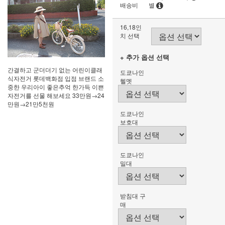
배송비
별
16,18인
치 선택
+ 추가 옵션 선택
간결하고 군더더기 없는 어린이클래
도쿄나인
식자전거 롯데백화점 입점 브랜드 소
헬멧
중한 우리아이 좋은추억 한가득 이쁜
자전거를 선물 해보세요 33만원→24
만원→21만5천원
도쿄나인
보호대
도쿄나인
밀대
받침대 구
매