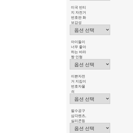
미국 빈티
지 자전거
번호판 화
보감성
아이들이
너무 좋아
하는 바라
짱 인형
이쁜자전
거 지킴이
번호자물
쇠
필수공구
삼각렌츠,
실리콘등