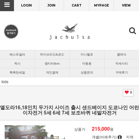
LOGIN
JOIN
CART
MYPAGE
VIEW
베스트셀러
하이브리드&로드
미니벨로
클래식
픽시
엠티비&etc
아동용
악세사리
핵폭탄세일
개인결제
상품문의
구매후기
kids
0
엘도라16,18인치 두가지 사이즈 출시 샌드베이지 도쿄나인 어린
이자전거 5세 6세 7세 보조바퀴 네발자전거
215,000
상품가
원
개별(비례추가)
지역