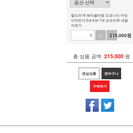
엘도라16 체리블라썸 도쿄나인 어린
이자전거 5세 6세 7세 보조바퀴 네발
자전거
215,000
원
+1
-1
총 상품 금액
215,000
원
관심상품
장바구니
구매하기