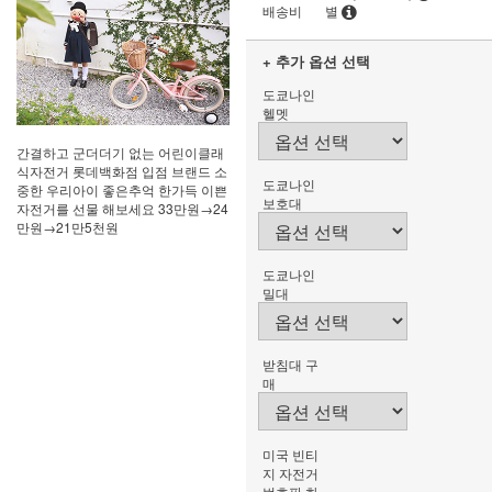
배송비
별
+ 추가 옵션 선택
도쿄나인
헬멧
간결하고 군더더기 없는 어린이클래
식자전거 롯데백화점 입점 브랜드 소
도쿄나인
중한 우리아이 좋은추억 한가득 이쁜
보호대
자전거를 선물 해보세요 33만원→24
만원→21만5천원
도쿄나인
밀대
받침대 구
매
미국 빈티
지 자전거
번호판 화