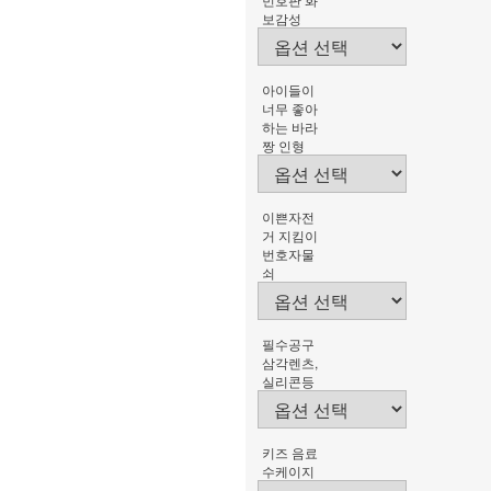
보감성
아이들이
너무 좋아
하는 바라
짱 인형
이쁜자전
거 지킴이
번호자물
쇠
필수공구
삼각렌츠,
실리콘등
키즈 음료
수케이지