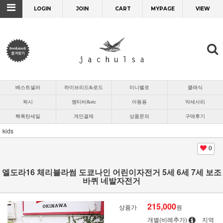
LOGIN
JOIN
CART
MYPAGE
VIEW
베스트셀러
하이브리드&로드
미니벨로
클래식
픽시
엠티비&etc
아동용
악세사리
핵폭탄세일
개인결제
상품문의
구매후기
kids
0
엘도라16 체리블라썸 도쿄나인 어린이자전거 5세 6세 7세 보조
바퀴 네발자전거
215,000
상품가
원
개별(비례추가)
지역