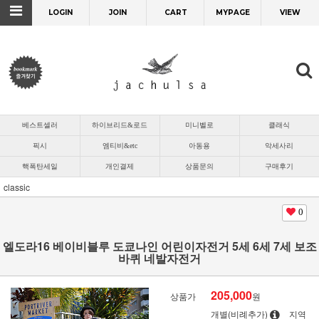
LOGIN
JOIN
CART
MYPAGE
VIEW
베스트셀러
하이브리드&로드
미니벨로
클래식
픽시
엠티비&etc
아동용
악세사리
핵폭탄세일
개인결제
상품문의
구매후기
classic
0
엘도라16 베이비블루 도쿄나인 어린이자전거 5세 6세 7세 보조
바퀴 네발자전거
205,000
상품가
원
개별(비례추가)
지역