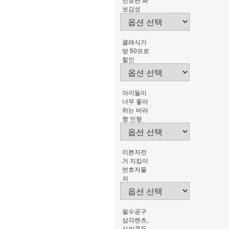
보감성
클래식가
방 50프로
할인
아이들이
너무 좋아
하는 바라
짱 인형
이쁜자전
거 지킴이
번호자물
쇠
필수공구
삼각렌츠,
실리콘등