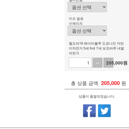
키즈 음료
수케이지
엘도라16 베이비블루 도쿄나인 어린
이자전거 5세 6세 7세 보조바퀴 네발
자전거
205,000
원
+1
-1
총 상품 금액
205,000
원
상품이 품절되었습니다.