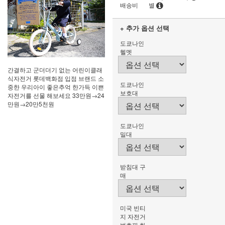
배송비
별
+ 추가 옵션 선택
도쿄나인
헬멧
간결하고 군더더기 없는 어린이클래
식자전거 롯데백화점 입점 브랜드 소
도쿄나인
중한 우리아이 좋은추억 한가득 이쁜
보호대
자전거를 선물 해보세요 33만원→24
만원→20만5천원
도쿄나인
밀대
받침대 구
매
미국 빈티
지 자전거
번호판 화