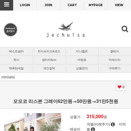
LOGIN
JOIN
CART
MYPAGE
VIEW
베스트셀러
하이브리드&로드
미니벨로
클래식
픽시
엠티비&etc
아동용
악세사리
핵폭탄세일
개인결제
상품문의
구매후기
minivelo
0
모모코 리스본 그레이62만원→50만원→31만5천원
315,000
상품가
원
개별(비례추가)
지역
배송비
별