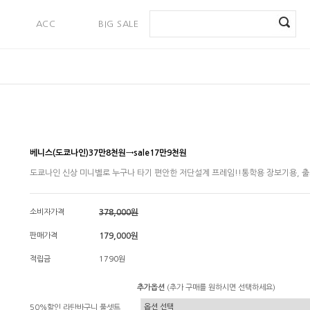
ACC
BIG SALE
PAYMENT
베니스(도쿄나인)37만8천원→sale17만9천원
도쿄나인 신상 미니벨로 누구나 타기 편안한 저단설계 프레임!!통학용 장보기용, 출
소비자가격
378,000원
판매가격
179,000원
적립금
1790원
추가옵션
(추가 구매를 원하시면 선택하세요)
50%할인 라탄바구니 풀셋트