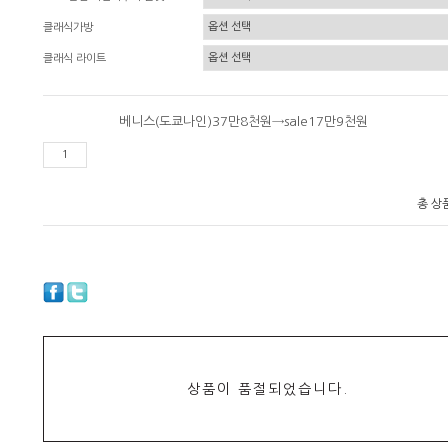
클래식가방
클래식 라이트
베니스(도쿄나인)37만8천원→sale17만9천원
총 상
상품이 품절되었습니다.