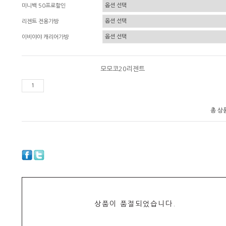
미니백 50프로할인
리젠트 전용가방
이비야야 캐리어가방
모모코20리젠트
총 상
상품이 품절되었습니다.