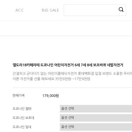
ACC
BIG SALE
PAYMENT
엘도라18카페라떼 도쿄나인 어린이자전거 6세 7세 8세 보조바퀴 네발자전거
간결하고 군더더기 없는 어린이클래식자전거 롯데백화점 입점 브랜드 소중한 우리
이쁜 자전거를 선물 해보세요 35만8천원→17만9천원
판매가격
179,000원
도쿄나인 헬멧
도쿄나인 보호대
도쿄나인 밀대