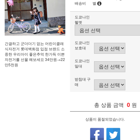
배송비
별
도쿄나인
헬멧
도쿄나인
간결하고 군더더기 없는 어린이클래
보호대
식자전거 롯데백화점 입점 브랜드 소
중한 우리아이 좋은추억 한가득 이쁜
자전거를 선물 해보세요 34만원→22
도쿄나인
만5천원
밀대
받침대 구
매
총 상품 금액
0
원
상품이 품절되었습니다.