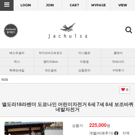
LOGIN
JOIN
CART
MYPAGE
VIEW
베스트셀러
하이브리드&로드
미니벨로
클래식
픽시
엠티비&etc
아동용
악세사리
핵폭탄세일
개인결제
상품문의
구매후기
kids
0
엘도라18라벤더 도쿄나인 어린이자전거 6세 7세 8세 보조바퀴
네발자전거
225,000
상품가
원
개별(비례추가)
지역