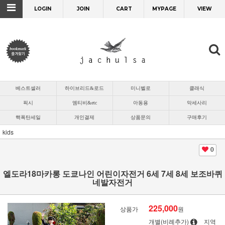
LOGIN
JOIN
CART
MYPAGE
VIEW
베스트셀러
하이브리드&로드
미니벨로
클래식
픽시
엠티비&etc
아동용
악세사리
핵폭탄세일
개인결제
상품문의
구매후기
kids
0
엘도라18마카롱 도쿄나인 어린이자전거 6세 7세 8세 보조바퀴
네발자전거
225,000
상품가
원
개별(비례추가)
지역