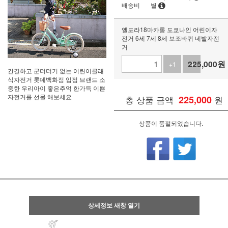
배송비
별
엘도라18마카롱 도쿄나인 어린이자
전거 6세 7세 8세 보조바퀴 네발자전
거
225,000
원
+1
-1
간결하고 군더더기 없는 어린이클래
식자전거 롯데백화점 입점 브랜드 소
중한 우리아이 좋은추억 한가득 이쁜
자전거를 선물 해보세요
총 상품 금액
225,000
원
상품이 품절되었습니다.
상세정보 새창 열기