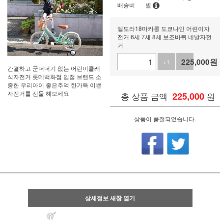
배송비
별
엘도라18마카롱 도쿄나인 어린이자
전거 6세 7세 8세 보조바퀴 네발자전
거
225,000
원
+1
-1
간결하고 군더더기 없는 어린이클래
식자전거 롯데백화점 입점 브랜드 소
중한 우리아이 좋은추억 한가득 이쁜
자전거를 선물 해보세요
총 상품 금액
225,000
원
상품이 품절되었습니다.
상세정보 새창 열기