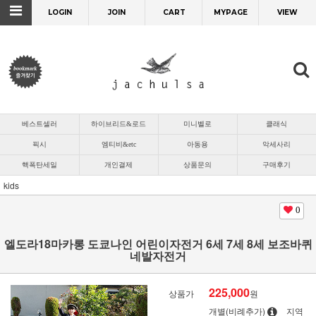
LOGIN
JOIN
CART
MYPAGE
VIEW
베스트셀러
하이브리드&로드
미니벨로
클래식
픽시
엠티비&etc
아동용
악세사리
핵폭탄세일
개인결제
상품문의
구매후기
kids
0
엘도라18마카롱 도쿄나인 어린이자전거 6세 7세 8세 보조바퀴
네발자전거
225,000
상품가
원
개별(비례추가)
지역