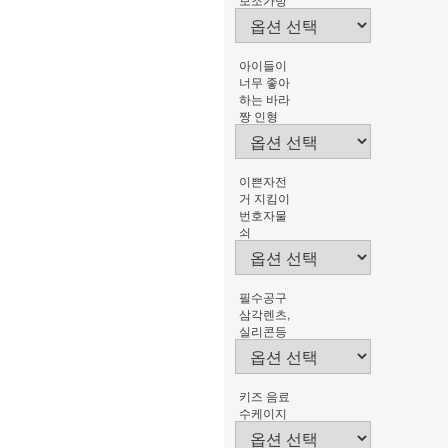
아이들이
너무 좋아
하는 바라
짱 인형
이쁜자전
거 지킴이
번호자물
쇠
필수공구
삼각렌츠,
실리콘등
키즈 음료
수케이지