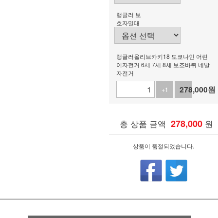
랭글러 보
호자밀대
랭글러올리브카키18 도쿄나인 어린
이자전거 6세 7세 8세 보조바퀴 네발
자전거
278,000
원
+1
-1
총 상품 금액
278,000
원
상품이 품절되었습니다.