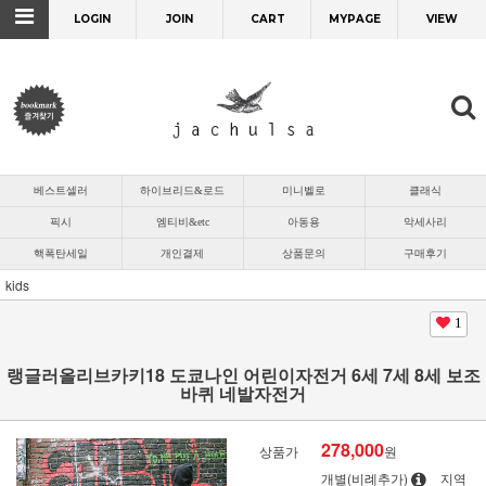
LOGIN
JOIN
CART
MYPAGE
VIEW
베스트셀러
하이브리드&로드
미니벨로
클래식
픽시
엠티비&etc
아동용
악세사리
핵폭탄세일
개인결제
상품문의
구매후기
kids
1
랭글러올리브카키18 도쿄나인 어린이자전거 6세 7세 8세 보조
바퀴 네발자전거
278,000
상품가
원
개별(비례추가)
지역