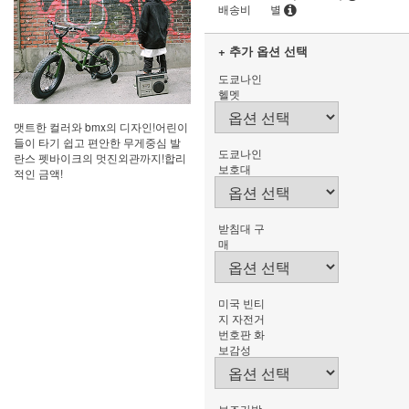
배송비
별
+ 추가 옵션 선택
도쿄나인
헬멧
맷트한 컬러와 bmx의 디자인!어린이
들이 타기 쉽고 편안한 무게중심 발
도쿄나인
란스 펫바이크의 멋진외관까지!합리
보호대
적인 금액!
받침대 구
매
미국 빈티
지 자전거
번호판 화
보감성
보조가방