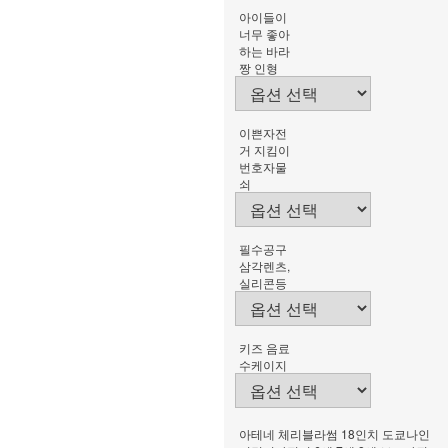
아이들이
너무 좋아
하는 바라
짱 인형
이쁜자전
거 지킴이
번호자물
쇠
필수공구
삼각렌츠,
실리콘등
키즈 음료
수케이지
아테네 체리블라썸 18인치 도쿄나인