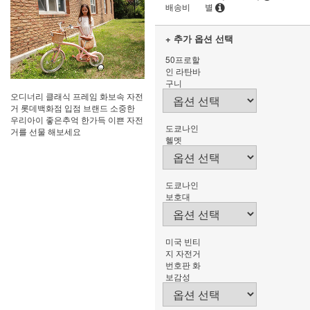
배송비
별
+ 추가 옵션 선택
50프로할
인 라탄바
구니
오디너리 클래식 프레임 화보속 자전
거 롯데백화점 입점 브랜드 소중한
우리아이 좋은추억 한가득 이쁜 자전
도쿄나인
거를 선물 해보세요
헬멧
도쿄나인
보호대
미국 빈티
지 자전거
번호판 화
보감성