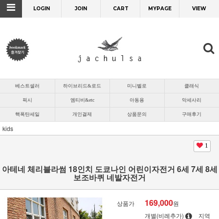
LOGIN
JOIN
CART
MYPAGE
VIEW
베스트셀러
하이브리드&로드
미니벨로
클래식
픽시
엠티비&etc
아동용
악세사리
핵폭탄세일
개인결제
상품문의
구매후기
kids
1
아테네 체리블라썸 18인치 도쿄나인 어린이자전거 6세 7세 8세
보조바퀴 네발자전거
169,000
상품가
원
개별(비례추가)
지역