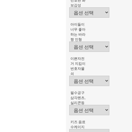
보감성
아이들이
너무 좋아
하는 바라
짱 인형
이쁜자전
거 지킴이
번호자물
쇠
필수공구
삼각렌츠,
실리콘등
키즈 음료
수케이지