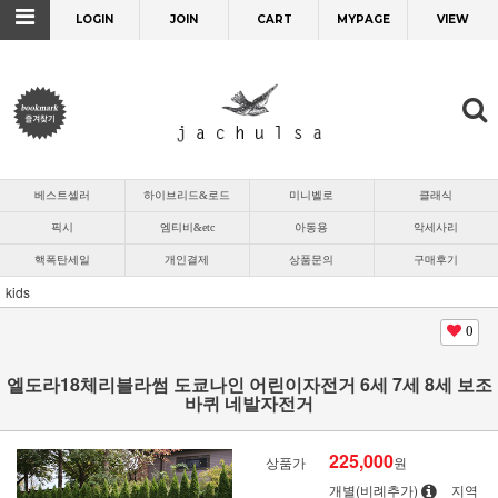
LOGIN
JOIN
CART
MYPAGE
VIEW
베스트셀러
하이브리드&로드
미니벨로
클래식
픽시
엠티비&etc
아동용
악세사리
핵폭탄세일
개인결제
상품문의
구매후기
kids
0
엘도라18체리블라썸 도쿄나인 어린이자전거 6세 7세 8세 보조
바퀴 네발자전거
225,000
상품가
원
개별(비례추가)
지역