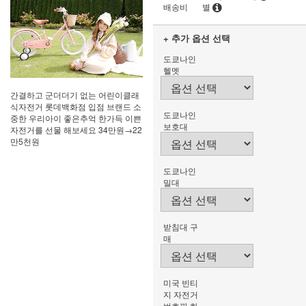
배송비
별
+ 추가 옵션 선택
도쿄나인
헬멧
간결하고 군더더기 없는 어린이클래
식자전거 롯데백화점 입점 브랜드 소
도쿄나인
중한 우리아이 좋은추억 한가득 이쁜
보호대
자전거를 선물 해보세요 34만원→22
만5천원
도쿄나인
밀대
받침대 구
매
미국 빈티
지 자전거
번호판 화