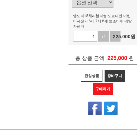
엘도라18체리블라썸 도쿄나인 어린
이자전거 6세 7세 8세 보조바퀴 네발
자전거
225,000
원
+1
-1
총 상품 금액
225,000
원
관심상품
장바구니
구매하기