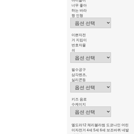
너무 좋아
하는 바라
짱 인형
이쁜자전
거 지킴이
번호자물
쇠
필수공구
삼각렌츠,
실리콘등
키즈 음료
수케이지
엘도라12 체리블라썸 도쿄나인 어린
이자전거 4세 5세 6세 보조바퀴 네발