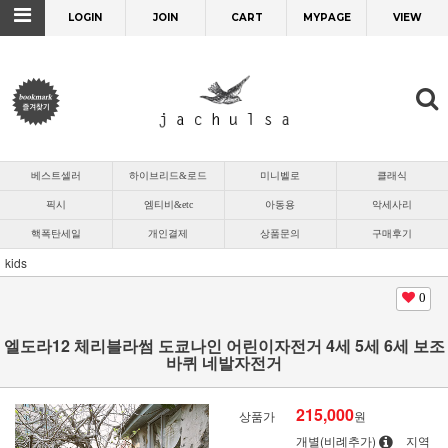
LOGIN
JOIN
CART
MYPAGE
VIEW
베스트셀러
하이브리드&로드
미니벨로
클래식
픽시
엠티비&etc
아동용
악세사리
핵폭탄세일
개인결제
상품문의
구매후기
kids
0
엘도라12 체리블라썸 도쿄나인 어린이자전거 4세 5세 6세 보조
바퀴 네발자전거
215,000
상품가
원
개별(비례추가)
지역