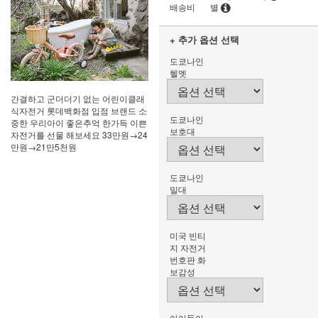
배송비
별
+ 추가 옵션 선택
도쿄나인
헬멧
간결하고 군더더기 없는 어린이클래
식자전거 롯데백화점 입점 브랜드 소
도쿄나인
중한 우리아이 좋은추억 한가득 이쁜
보호대
자전거를 선물 해보세요 33만원→24
만원→21만5천원
도쿄나인
밀대
미국 빈티
지 자전거
번호판 화
보감성
아이들이