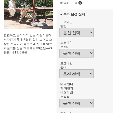
배송비
별
+ 추가 옵션 선택
도쿄나인
헬멧
간결하고 군더더기 없는 어린이클래
식자전거 롯데백화점 입점 브랜드 소
도쿄나인
중한 우리아이 좋은추억 한가득 이쁜
보호대
자전거를 선물 해보세요 33만원→24
만원→21만5천원
도쿄나인
밀대
미국 빈티
지 자전거
번호판 화
보감성
아이들이