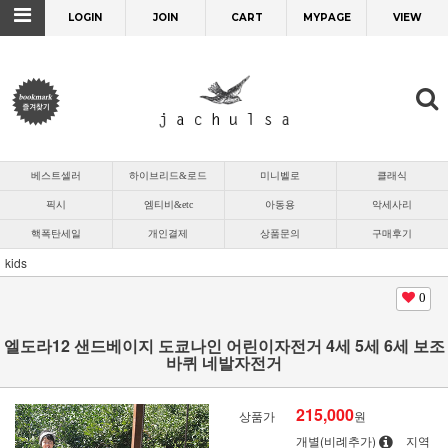
LOGIN
JOIN
CART
MYPAGE
VIEW
베스트셀러
하이브리드&로드
미니벨로
클래식
픽시
엠티비&etc
아동용
악세사리
핵폭탄세일
개인결제
상품문의
구매후기
kids
0
엘도라12 샌드베이지 도쿄나인 어린이자전거 4세 5세 6세 보조
바퀴 네발자전거
215,000
상품가
원
개별(비례추가)
지역