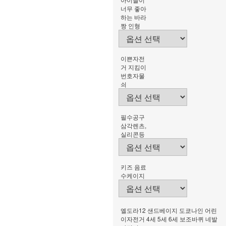
너무 좋아
하는 바라
짱 인형
이쁜자전
거 지킴이
번호자물
쇠
필수공구
삼각렌츠,
실리콘등
키즈 음료
수케이지
엘도라12 샌드베이지 도쿄나인 어린
이자전거 4세 5세 6세 보조바퀴 네발