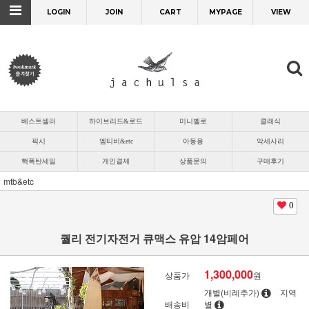
LOGIN
JOIN
CART
MYPAGE
VIEW
베스트셀러
하이브리드&로드
미니벨로
클래식
픽시
엠티비&etc
아동용
악세사리
핵폭탄세일
개인결제
상품문의
구매후기
mtb&etc
0
퀄리 전기자전거 큐맥스 유압 14암페어
1,300,000
상품가
원
개별(비례추가)
지역
배송비
별