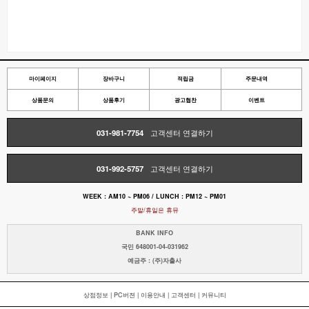
마이페이지
장바구니
적립금
주문내역
상품문의
상품후기
광고협찬
이벤트
031-981-7754
고객센터 연결하기
031-992-5757
고객센터 연결하기
WEEK : AM10 ~ PM06 / LUNCH : PM12 ~ PM01
주말/휴일은 휴뮤
BANK INFO
국민 648001-04-031962
예금주 : (주)자출사
상점정보
|
PC버젼
|
이용안내
|
고객센터
|
커뮤니티