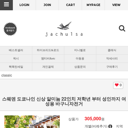
LOGIN
JOIN
CART
MYPAGE
VIEW
베스트셀러
하이브리드&로드
미니벨로
클래식
픽시
엠티비&etc
아동용
악세사리
핵폭탄세일
개인결제
상품문의
구매후기
classic
0
스웨덴 도쿄나인 신상 알미늄 22인치 저학년 부터 성인까지 여
성용 바구니자전거
305,000
상품가
원
개별(비례추가)
지역