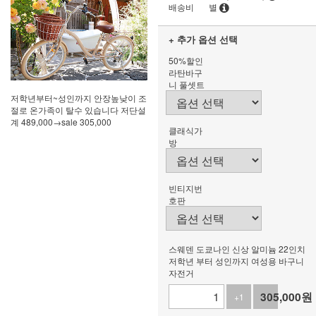
배송비
별
+ 추가 옵션 선택
50%할인
라탄바구
니 풀셋트
저학년부터~성인까지 안장높낮이 조
절로 온가족이 탈수 있습니다 저단설
계 489,000→sale 305,000
클래식가
방
빈티지번
호판
스웨덴 도쿄나인 신상 알미늄 22인치
저학년 부터 성인까지 여성용 바구니
자전거
305,000
원
+1
-1