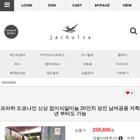
LOGIN
JOIN
CART
MYPAGE
VIEW
베스트셀러
하이브리드&로드
미니벨로
클래식
픽시
엠티비&etc
아동용
악세사리
핵폭탄세일
개인결제
상품문의
구매후기
minivelo
0
프라하 도쿄나인 신상 접이식알미늄 20인치 성인 남여공용 저학
년 부터도 가능
258,600
상품가
원
개별(비례추가)
지역