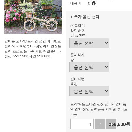
배송비
별
+ 추가 옵션 선택
50%할인
라탄바구
니 풀셋트
알미늄 고사양 프레임 성인 미니벨로
접이식 저학년부터~성인까지 안장높
낮이 조절로 온가족이 탈수 있습니다
클래식가
정상가517,200 세일 258,600
방
빈티지번
호판
프라하 도쿄나인 신상 접이식알미늄
20인치 성인 남여공용 저학년 부터도
가능
258,600
원
+1
-1