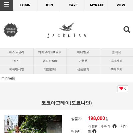
LOGIN
JOIN
CART
MYPAGE
VIEW
베스트셀러
하이브리드&로드
미니벨로
클래식
픽시
엠티비&etc
아동용
악세사리
핵폭탄세일
개인결제
상품문의
구매후기
minivelo
0
코코아그레이(도쿄나인)
198,000
상품가
원
개별(비례추가)
지역
배송비
별