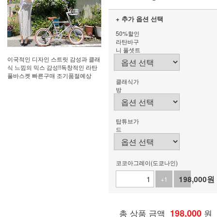
+ 추가 옵션 선택
50%할인
라탄바구
니 풀셋트
이국적인 디자인 스트릿 감성과 클래
식 느낌의 믹스 감성!!독창적인 라탄
풀바스켓 빠른구매 조기품절예상
클래식가
방
탑튜브가
드
코코아그레이(도쿄나인)
198,000
원
+1
-1
총 상품 금액
198,000
원