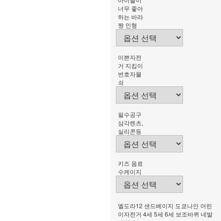
너무 좋아
하는 바라
짱 인형
이쁜자전
거 지킴이
번호자물
쇠
필수공구
삼각렌츠,
실리콘등
키즈 음료
수케이지
엘도라12 샌드베이지 도쿄나인 어린
이자전거 4세 5세 6세 보조바퀴 네발