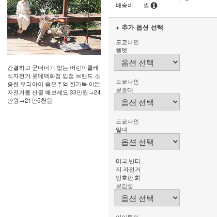
배송비
별
+ 추가 옵션 선택
도쿄나인
헬멧
간결하고 군더더기 없는 어린이클래
식자전거 롯데백화점 입점 브랜드 소
도쿄나인
중한 우리아이 좋은추억 한가득 이쁜
보호대
자전거를 선물 해보세요 33만원→24
만원→21만5천원
도쿄나인
밀대
미국 빈티
지 자전거
번호판 화
보감성
아이들이