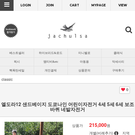
LOGIN
JOIN
CART
MYPAGE
VIEW
베스트셀러
하이브리드&로드
미니벨로
클래식
픽시
엠티비&etc
아동용
악세사리
핵폭탄세일
개인결제
상품문의
구매후기
classic
0
엘도라12 샌드베이지 도쿄나인 어린이자전거 4세 5세 6세 보조
바퀴 네발자전거
215,000
상품가
원
개별(비례추가)
지역