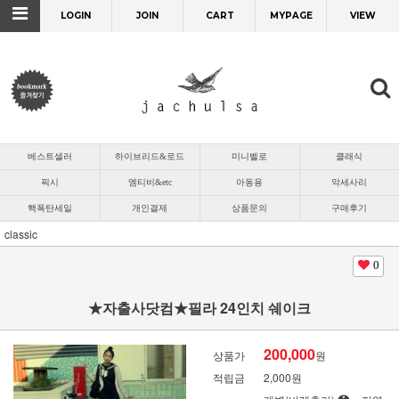
LOGIN
JOIN
CART
MYPAGE
VIEW
베스트셀러
하이브리드&로드
미니벨로
클래식
픽시
엠티비&etc
아동용
악세사리
핵폭탄세일
개인결제
상품문의
구매후기
classic
0
★자출사닷컴★필라 24인치 쉐이크
200,000
상품가
원
적립금
2,000원