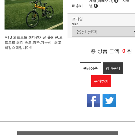
개별(비례추가)
지역
배송비
별
프레임
size
MTB 오프로드 최다인기군 출퇴근,오
프로드 최강 속도,외관,기능성!! 최고
최강스펙입니다!!
총 상품 금액
0
원
관심상품
장바구니
구매하기