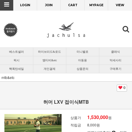
LOGIN
JOIN
CART
MYPAGE
VIEW
베스트셀러
하이브리드&로드
미니벨로
클래식
픽시
엠티비&etc
아동용
악세사리
핵폭탄세일
개인결제
상품문의
구매후기
mtb&etc
0
허머 LXV 접이식MTB
1,530,000
상품가
원
적립금
8,000원