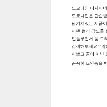
도쿄나인 디자이너 zio
도쿄나인은 단순함
담겨져있는 제품이
이쁜 컬러 감도를
인플루언서 등 드
검색해보세요^^많
이쁘고 끝이 아닌
꼼꼼한 kc인증을 