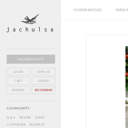
BEST SELLER
HYBRID&ROAD
MINIV
MEMBERSHIP
LOGIN
JOIN US
CART
ORDER
MYPAGE
BOOKMARK
COMMUNITY
Q & A
REVIEW
EVENT
COSPONSER
BUSINESS