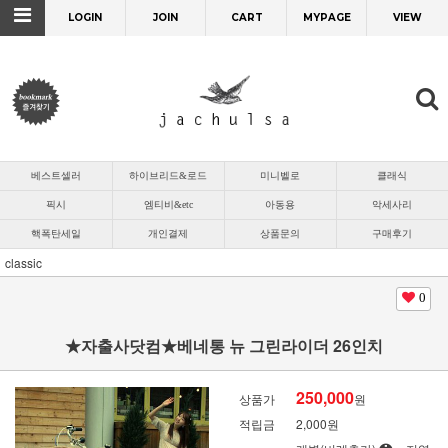
LOGIN
JOIN
CART
MYPAGE
VIEW
베스트셀러
하이브리드&로드
미니벨로
클래식
픽시
엠티비&etc
아동용
악세사리
핵폭탄세일
개인결제
상품문의
구매후기
classic
0
★자출사닷컴★베네통 뉴 그린라이더 26인치
250,000
상품가
원
적립금
2,000원