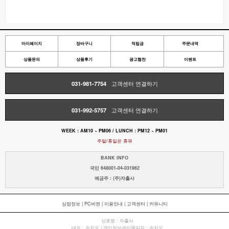
마이페이지
장바구니
적립금
주문내역
상품문의
상품후기
광고협찬
이벤트
031-981-7754
고객센터 연결하기
031-992-5757
고객센터 연결하기
WEEK : AM10 ~ PM06 / LUNCH : PM12 ~ PM01
주말/휴일은 휴뮤
BANK INFO
국민 648001-04-031962
예금주 : (주)자출사
상점정보
|
PC버젼
|
이용안내
|
고객센터
|
커뮤니티
상호명 : 자출사
대표 : 손지오 | 개인정보관리책임자 : 손지오