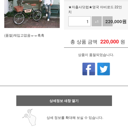
★자출사닷컴★영국 아비로드 22인
치
220,000
원
+1
-1
(품절)재입고없음ㅠㅠ흑흑
총 상품 금액
220,000
원
상품이 품절되었습니다.
상세정보 새창 열기
상세 정보를 확대해 보실 수 있습니다.