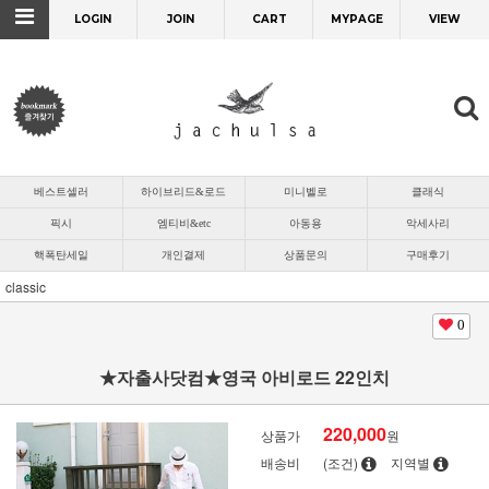
LOGIN
JOIN
CART
MYPAGE
VIEW
베스트셀러
하이브리드&로드
미니벨로
클래식
픽시
엠티비&etc
아동용
악세사리
핵폭탄세일
개인결제
상품문의
구매후기
classic
0
★자출사닷컴★영국 아비로드 22인치
220,000
상품가
원
배송비
(조건)
지역별