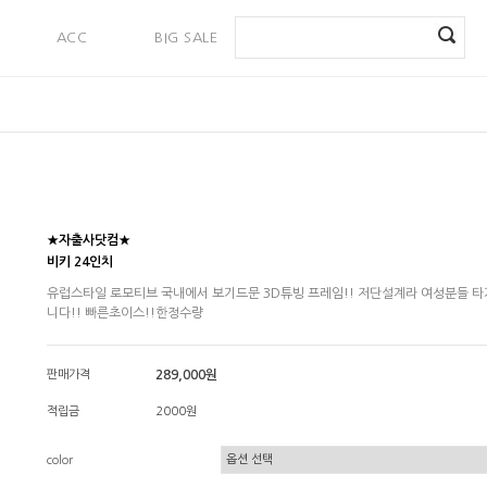
ACC
BIG SALE
PAYMENT
★자출사닷컴★
비키 24인치
유럽스타일 로모티브 국내에서 보기드문 3D튜빙 프레임!! 저단설계라 여성분들 
니다!! 빠른초이스!!한정수량
판매가격
289,000원
적립금
2000원
color