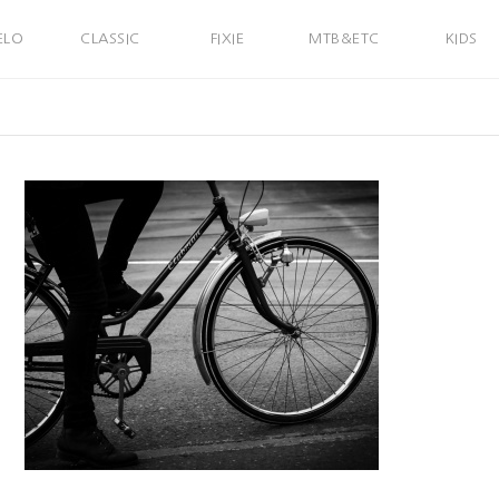
ELO
CLASSIC
FIXIE
MTB&ETC
KIDS