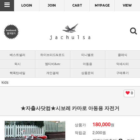
LOGIN
JOIN
CART
MYPAGE
VIEW
베스트셀러
하이브리드&로드
미니벨로
클래식
픽시
엠티비&etc
아동용
악세사리
핵폭탄세일
개인결제
상품문의
구매후기
kids
0
★자출사닷컴★시보레 카마로 아동용 자전거
180,000
상품가
원
적립금
2,000원