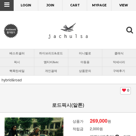
LOGIN
JOIN
CART
MYPAGE
VIEW
베스트셀러
하이브리드&로드
미니벨로
클래식
픽시
엠티비&etc
아동용
악세사리
핵폭탄세일
개인결제
상품문의
구매후기
hybrid&road
0
로드픽시(알톤)
269,000
상품가
원
적립금
2,000원