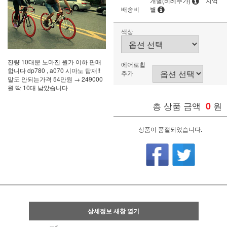
개별(비례추가)
지역
배송비
별
색상
잔량 10대분 노마진 원가 이하 판매
에어로휠
합니다 dp780 , a070 시마노 탑재!!
추가
말도 안되는가격 54만원 → 249000
원 딱 10대 남았습니다
총 상품 금액
0
원
상품이 품절되었습니다.
상세정보 새창 열기