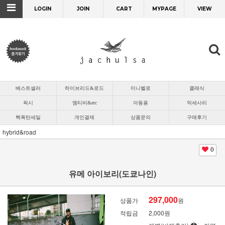
LOGIN
JOIN
CART
MYPAGE
VIEW
베스트셀러
하이브리드&로드
미니벨로
클래식
픽시
엠티비&etc
아동용
악세사리
핵폭탄세일
개인결제
상품문의
구매후기
hybrid&road
0
유메 아이보리(도쿄나인)
297,000
상품가
원
적립금
2,000원