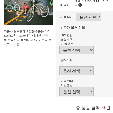
개별(비례추가)
지역
배송비
별
제품상태
+ 추가 옵션 선택
자출사 단독판매!!! 일본수출용 하이
50%할인
브리드 7단 도쿄나인 디자인 가격 기
스틸바구
능 완벽한 제품 입니다!! 아이보리 컬
니 풀셋트
러의 따뜻함
클래식가
방
미국 빈티
지번호판
총 상품 금액
0
원