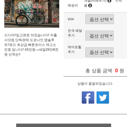
개별(비례추가)
지역
배송비
별
size
은색 페달
드디어!!입고완료 되었습니다!! 자출
추가
사닷컴 단독판매 도쿄나인 앱솔루
트!!로드 최상급 빠른초이스 재고소
에어로휠
진중 입니다!! 45만원→세일29만8천
추가
원 선착순!!
총 상품 금액
0
원
상품이 품절되었습니다.