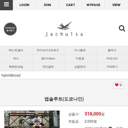
LOGIN
JOIN
CART
MYPAGE
VIEW
베스트셀러
하이브리드&로드
미니벨로
클래식
픽시
엠티비&etc
아동용
악세사리
핵폭탄세일
개인결제
상품문의
구매후기
hybrid&road
0
앱솔루트(도쿄나인)
318,000
상품가
원
적립금
2,000원