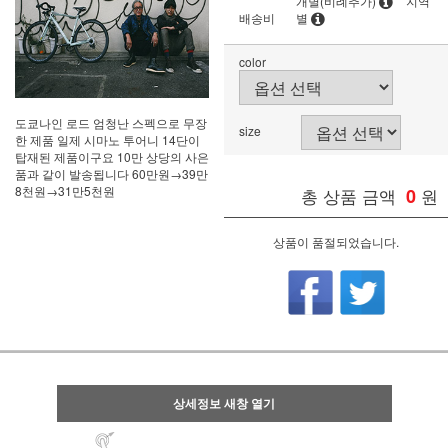
개별(비례추가)
지역
배송비
별
color
도쿄나인 로드 엄청난 스펙으로 무장
size
한 제품 일제 시마노 투어니 14단이
탑재된 제품이구요 10만 상당의 사은
품과 같이 발송됩니다 60만원→39만
8천원→31만5천원
총 상품 금액
0
원
상품이 품절되었습니다.
상세정보 새창 열기