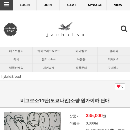
LOGIN
JOIN
CART
MYPAGE
VIEW
베스트셀러
하이브리드&로드
미니벨로
클래식
픽시
엠티비&etc
아동용
악세사리
핵폭탄세일
개인결제
상품문의
구매후기
hybrid&road
0
비고로소14단(도쿄나인)소량 원가이하 판매
335,000
상품가
원
적립금
3,000원