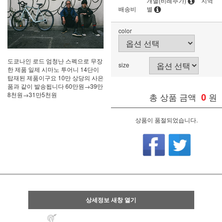
개별(비례추가)
지역
배송비
별
color
도쿄나인 로드 엄청난 스펙으로 무장
size
한 제품 일제 시마노 투어니 14단이
탑재된 제품이구요 10만 상당의 사은
품과 같이 발송됩니다 60만원→39만
8천원→31만5천원
총 상품 금액
0
원
상품이 품절되었습니다.
상세정보 새창 열기