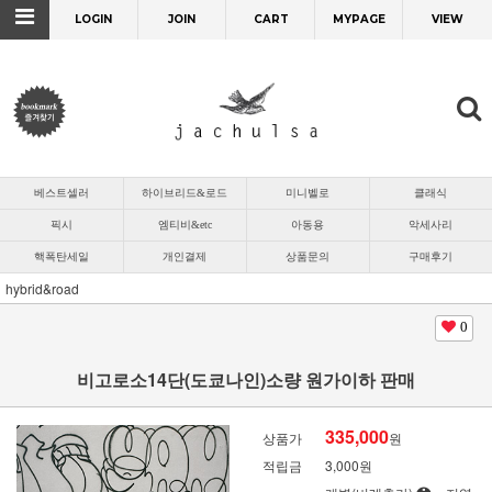
LOGIN
JOIN
CART
MYPAGE
VIEW
베스트셀러
하이브리드&로드
미니벨로
클래식
픽시
엠티비&etc
아동용
악세사리
핵폭탄세일
개인결제
상품문의
구매후기
hybrid&road
0
비고로소14단(도쿄나인)소량 원가이하 판매
335,000
상품가
원
적립금
3,000원