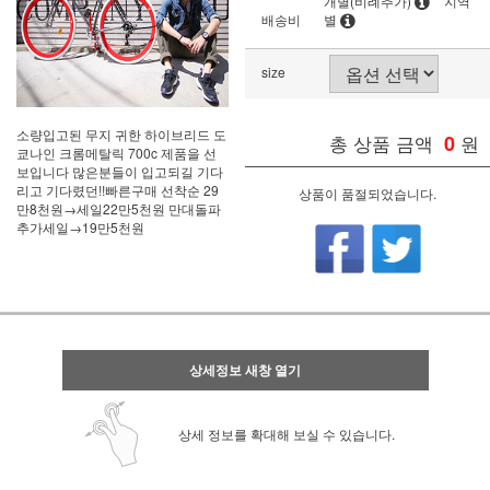
개별(비례추가)
지역
배송비
별
size
소량입고된 무지 귀한 하이브리드 도
총 상품 금액
0
원
쿄나인 크롬메탈릭 700c 제품을 선
보입니다 많은분들이 입고되길 기다
리고 기다렸던!!빠른구매 선착순 29
상품이 품절되었습니다.
만8천원→세일22만5천원 만대돌파
추가세일→19만5천원
상세정보 새창 열기
상세 정보를 확대해 보실 수 있습니다.