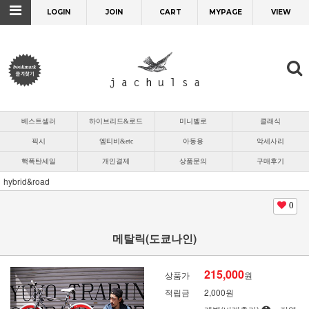
LOGIN
JOIN
CART
MYPAGE
VIEW
베스트셀러
하이브리드&로드
미니벨로
클래식
픽시
엠티비&etc
아동용
악세사리
핵폭탄세일
개인결제
상품문의
구매후기
hybrid&road
0
메탈릭(도쿄나인)
215,000
상품가
원
적립금
2,000원