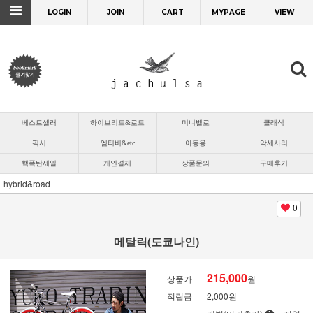
LOGIN
JOIN
CART
MYPAGE
VIEW
베스트셀러
하이브리드&로드
미니벨로
클래식
픽시
엠티비&etc
아동용
악세사리
핵폭탄세일
개인결제
상품문의
구매후기
hybrid&road
0
메탈릭(도쿄나인)
215,000
상품가
원
적립금
2,000원