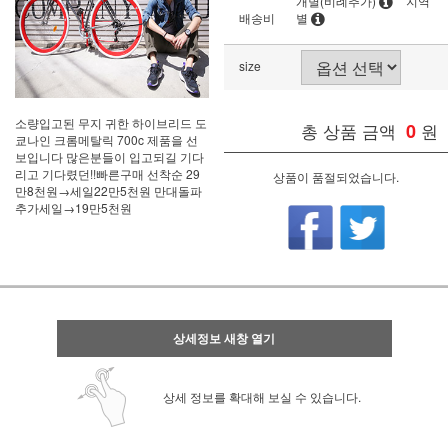
개별(비례추가)
지역
배송비
별
size
소량입고된 무지 귀한 하이브리드 도
총 상품 금액
0
원
쿄나인 크롬메탈릭 700c 제품을 선
보입니다 많은분들이 입고되길 기다
리고 기다렸던!!빠른구매 선착순 29
상품이 품절되었습니다.
만8천원→세일22만5천원 만대돌파
추가세일→19만5천원
상세정보 새창 열기
상세 정보를 확대해 보실 수 있습니다.