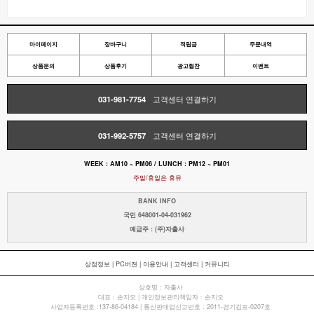
마이페이지
장바구니
적립금
주문내역
상품문의
상품후기
광고협찬
이벤트
031-981-7754
고객센터 연결하기
031-992-5757
고객센터 연결하기
WEEK : AM10 ~ PM06 / LUNCH : PM12 ~ PM01
주말/휴일은 휴뮤
BANK INFO
국민 648001-04-031962
예금주 : (주)자출사
상점정보
|
PC버젼
|
이용안내
|
고객센터
|
커뮤니티
상호명 : 자출사
대표 : 손지오 | 개인정보관리책임자 : 손지오
사업자등록번호 :137-86-04184 | 통신판매업신고번호 : 2011-경기김포-0207호