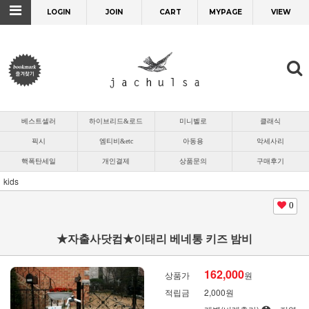
LOGIN
JOIN
CART
MYPAGE
VIEW
베스트셀러
하이브리드&로드
미니벨로
클래식
픽시
엠티비&etc
아동용
악세사리
핵폭탄세일
개인결제
상품문의
구매후기
kids
0
★자출사닷컴★이태리 베네통 키즈 밤비
162,000
상품가
원
적립금
2,000원